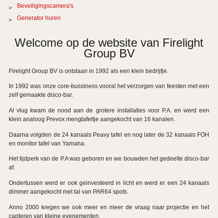
Beveiligingscamera's
Generator huren
Welcome op de website van Firelight
Group BV
Firelight Group BV is ontstaan in 1992 als een klein bedrijfje.
In 1992 was onze core-bussiness vooral het verzorgen van feesten met een
zelf gemaakte disco-bar.
Al vlug kwam de nood aan de grotere installaties voor P.A. en werd een
klein analoog Prevox mengtafeltje aangekocht van 16 kanalen.
Daarna volgden de 24 kanaals Peavy tafel en nog later de 32 kanaals FOH
en monitor tafel van Yamaha.
Het tijdperk van de P.A was geboren en we bouwden het gedeelte disco-bar
af.
Ondertussen werd er ook geinvesteerd in licht en werd er een 24 kanaals
dimmer aangekocht met tal van PAR64 spots.
Anno 2000 kregen we ook meer en meer de vraag naar projectie en het
capteren van kleine evenementen.