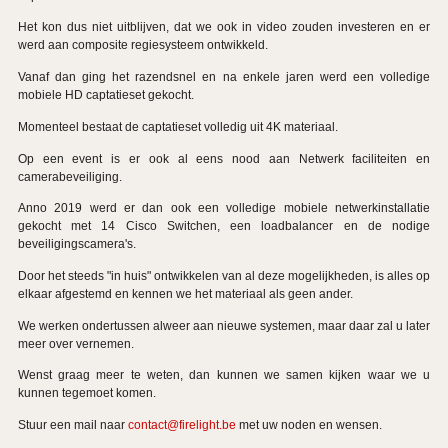
Het kon dus niet uitblijven, dat we ook in video zouden investeren en er
werd aan composite regiesysteem ontwikkeld.
Vanaf dan ging het razendsnel en na enkele jaren werd een volledige
mobiele HD captatieset gekocht.
Momenteel bestaat de captatieset volledig uit 4K materiaal.
Op een event is er ook al eens nood aan Netwerk faciliteiten en
camerabeveiliging.
Anno 2019 werd er dan ook een volledige mobiele netwerkinstallatie
gekocht met 14 Cisco Switchen, een loadbalancer en de nodige
beveiligingscamera's.
Door het steeds "in huis" ontwikkelen van al deze mogelijkheden, is alles op
elkaar afgestemd en kennen we het materiaal als geen ander.
We werken ondertussen alweer aan nieuwe systemen, maar daar zal u later
meer over vernemen.
Wenst graag meer te weten, dan kunnen we samen kijken waar we u
kunnen tegemoet komen.
Stuur een mail naar
contact@firelight.be
met uw noden en wensen.